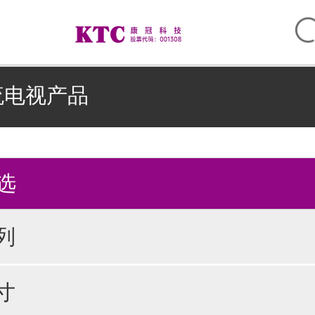
流电视产品
选
列
寸