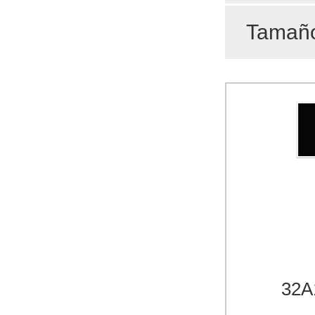
Tamaño
32