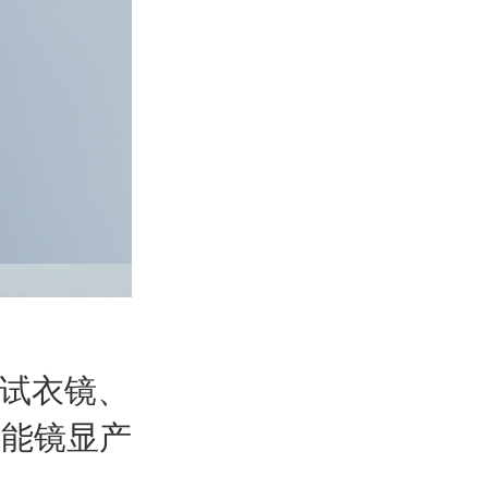
I试衣镜、
智能镜显产